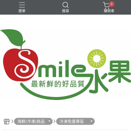
0
選單
搜尋
購物車
中秋柚子
台灣在地水果
新品特價優惠
進口水果
銅鑼燒
海鮮(冷凍)商品
冷凍免運專區