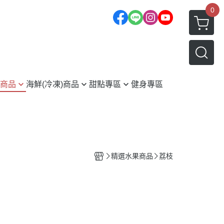
0
商品
海鮮(冷凍)商品
甜點專區
健身專區
冷凍免運專區
磅吐司-冷凍
七月開始產季)
年菜火鍋類
MINI銅鑼燒-冷凍
)
薄鹽鯖魚(現正優惠中)
舒芙蕾銅鑼燒-冷凍
鮑魚
瑞士捲/水果生乳蛋糕(減糖)/千層
精選水果商品
荔枝
蛋糕-冷凍
蟹類
起司棒/米菓酥/曲奇餅乾
本)
蝦類
茶品系列
外銷日本蒲燒鰻
布朗尼球/生厚片(冷凍)
鳳螺