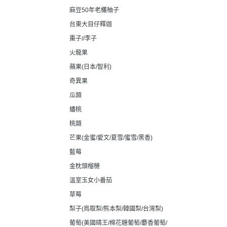
麻豆50年老欉柚子
台東大目仔釋迦
棗子//李子
火龍果
蘋果(日本/智利)
奇異果
瓜類
蟠桃
桃類
芒果(金蜜/愛文/夏雪/蜜雪/黑香)
藍莓
金枕頭榴槤
溫室玉女小番茄
草莓
梨子(鳥取梨/熊本梨/韓國梨/台灣梨)
葡萄(美國晴王/棉花糖葡萄/麝香葡萄/