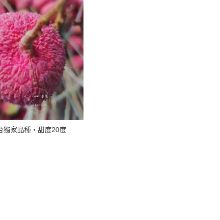
埔里百香果
麻豆50年老欉柚
台東大目仔釋迦
棗子//李子
火龍果
蘋果(日本/智利)
奇異果
瓜類
台獨家品種・甜度20度
蟠桃
桃類
芒果(金蜜/愛文/
藍莓
金枕頭榴槤