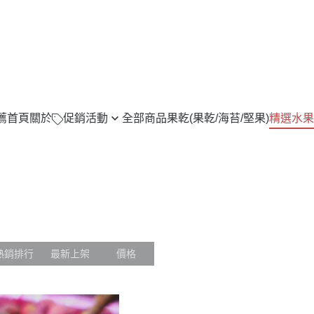
薦
首頁
關於
促銷活動
全部商品
果乾(果乾/海苔/堅果)
精選水果
櫻桃 水蜜桃 任兩件折150
水果免運專區
芭樂任選2件折100
無花果(2024年
全大最大銅鑼燒/冰淇淋MINI燒/
柑橘類(蜜柑/柳丁
磅吐司/生厚片
蓮霧
果乾
石榴
熱銷排行
最新上架
價格
水蜜桃( 美國 / 日
甜柿
恐龍蛋