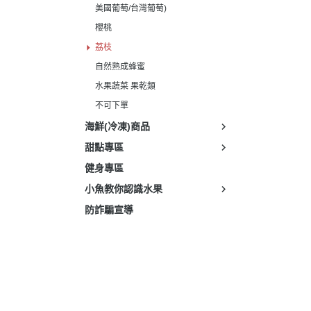
美國葡萄/台灣葡萄)
櫻桃
荔枝
自然熟成蜂蜜
水果蔬菜 果乾類
不可下單
海鮮(冷凍)商品
甜點專區
健身專區
小魚教你認識水果
防詐騙宣導
關於
全部商品
付款方式說明
現金積
聯絡我們
訂單查詢
寄送方式說明
隱私
部落格
訂單相關說明
售後服務說明