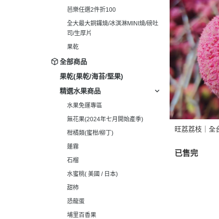
芭樂任選2件折100
全大最大銅鑼燒/冰淇淋MINI燒/磅吐
司/生厚片
果乾
全部商品
果乾(果乾/海苔/堅果)
精選水果商品
水果免運專區
無花果(2024年七月開始產季)
旺荔荔枝｜全
柑橘類(蜜柑/柳丁)
蓮霧
已售完
石榴
水蜜桃( 美國 / 日本)
甜柿
恐龍蛋
埔里百香果