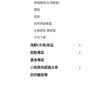
美國葡萄/台灣葡萄)
櫻桃
荔枝
自然熟成蜂蜜
水果蔬菜 果乾類
不可下單
海鮮(冷凍)商品
甜點專區
健身專區
小魚教你認識水果
防詐騙宣導
關於
全部商品
付款方式說明
現金積
聯絡我們
訂單查詢
寄送方式說明
隱私
部落格
訂單相關說明
售後服務說明