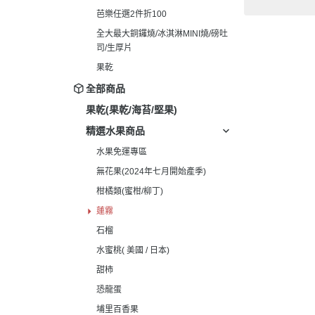
芭樂任選2件折100
全大最大銅鑼燒/冰淇淋MINI燒/磅吐
司/生厚片
果乾
全部商品
果乾(果乾/海苔/堅果)
精選水果商品
水果免運專區
無花果(2024年七月開始產季)
柑橘類(蜜柑/柳丁)
蓮霧
石榴
水蜜桃( 美國 / 日本)
甜柿
恐龍蛋
埔里百香果