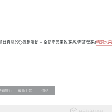
薦
首頁
關於
促銷活動
全部商品
果乾(果乾/海苔/堅果)
精選水果
櫻桃 水蜜桃 任兩件折150
水果免運專區
芭樂任選2件折100
無花果(2024年
全大最大銅鑼燒/冰淇淋MINI燒/
柑橘類(蜜柑/柳丁
磅吐司/生厚片
蓮霧
果乾
石榴
熱銷排行
最新上架
價格
水蜜桃( 美國 / 日
甜柿
恐龍蛋
目前無任何商品