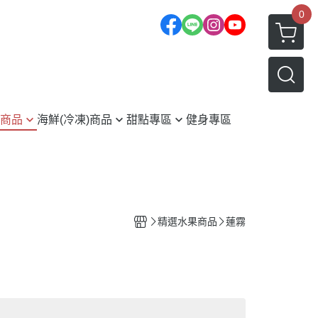
0
商品
海鮮(冷凍)商品
甜點專區
健身專區
冷凍免運專區
磅吐司-冷凍
七月開始產季)
年菜火鍋類
MINI銅鑼燒-冷凍
)
薄鹽鯖魚(現正優惠中)
舒芙蕾銅鑼燒-冷凍
鮑魚
瑞士捲/水果生乳蛋糕(減糖)/千層
精選水果商品
蓮霧
蛋糕-冷凍
蟹類
起司棒/米菓酥/曲奇餅乾
本)
蝦類
茶品系列
外銷日本蒲燒鰻
布朗尼球/生厚片(冷凍)
鳳螺