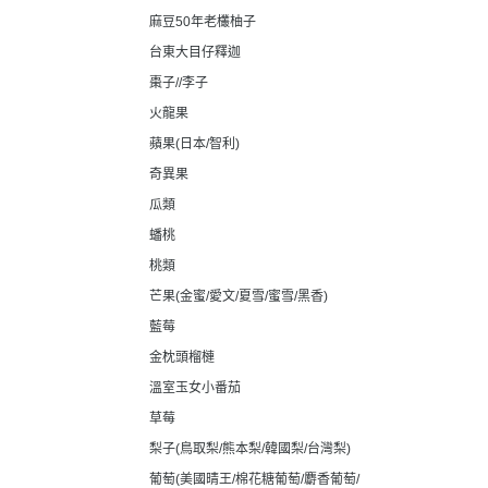
麻豆50年老欉柚子
台東大目仔釋迦
棗子//李子
火龍果
蘋果(日本/智利)
奇異果
瓜類
蟠桃
桃類
芒果(金蜜/愛文/夏雪/蜜雪/黑香)
藍莓
金枕頭榴槤
溫室玉女小番茄
草莓
梨子(鳥取梨/熊本梨/韓國梨/台灣梨)
葡萄(美國晴王/棉花糖葡萄/麝香葡萄/