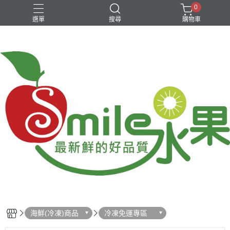
0
選單
搜尋
購物車
中秋柚子
台灣在地水果
新品特價優惠
進口水果
銅鑼燒
海鮮(冷凍)商品
冷凍免運專區