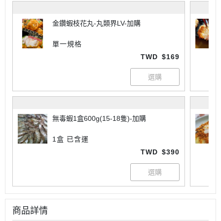
金鑽蝦枝花丸-丸類界LV-加購
單一規格
TWD
$169
無毒蝦1盒600g(15-18隻)-加購
1盒 已含運
TWD
$390
商品詳情