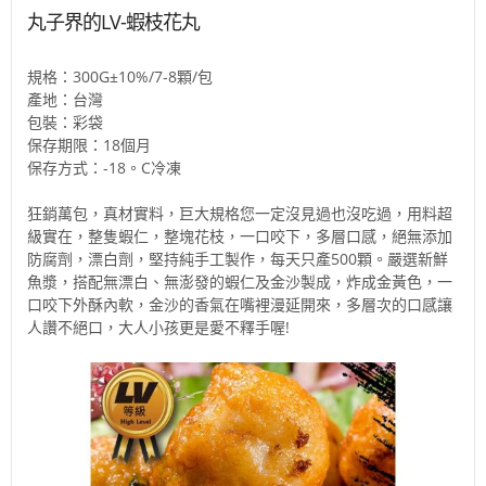
丸子界的LV-蝦枝花丸
規格：300G±10%/7-8顆/包
產地：台灣
包裝：彩袋
保存期限：18個月
保存方式：-18。C冷凍
狂銷萬包，真材實料，巨大規格您一定沒見過也沒吃過，用料超
級實在，整隻蝦仁，整塊花枝，一口咬下，多層口感，絕無添加
防腐劑，漂白劑，堅持純手工製作，每天只產500顆。嚴選新鮮
魚漿，搭配無漂白、無澎發的蝦仁及金沙製成，炸成金黃色，一
口咬下外酥內軟，金沙的香氣在嘴裡漫延開來，多層次的口感讓
人讚不絕口，大人小孩更是愛不釋手喔!