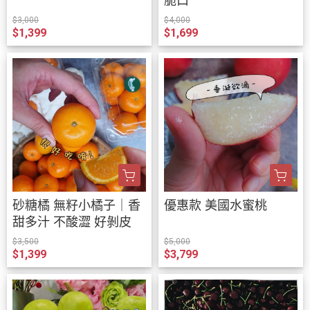
脆口
$3,000
$4,000
$1,399
$1,699
砂糖橘 無籽小橘子｜香
優惠款 美國水蜜桃
甜多汁 不酸澀 好剝皮
$3,500
$5,000
$1,399
$3,799