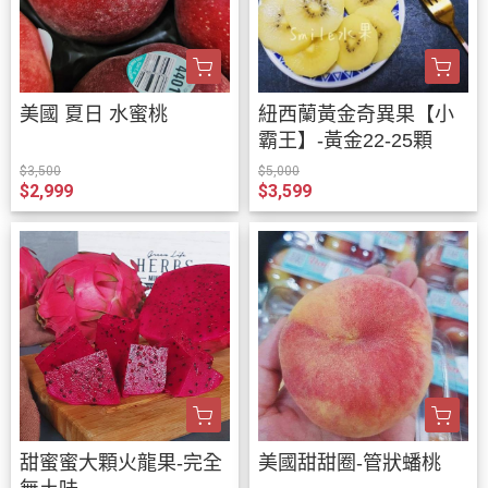
美國 夏日 水蜜桃
紐西蘭黃金奇異果【小
霸王】-黃金22-25顆
$3,500
$5,000
$2,999
$3,599
甜蜜蜜大顆火龍果-完全
美國甜甜圈-管狀蟠桃