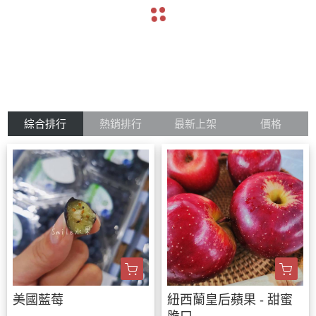
navigate_before
navigate_next
綜合排行
熱銷排行
最新上架
價格
美國藍莓
紐西蘭皇后蘋果 - 甜蜜