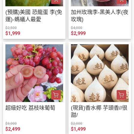
(預購)美國 恐龍蛋 李(免
加州玫瑰李-黑美人李(夜
運)-螞蟻人最愛
玫瑰)
$2,500
$4,000
$1,999
$2,999
超級好吃 荔枝味葡萄
(現貨)香水椰 芋頭香//很
甜/
$3,000
$2,000
$2,499
$1,499