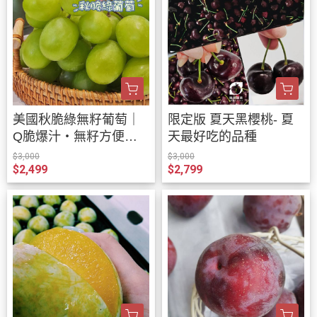
美國秋脆綠無籽葡萄｜
限定版 夏天黑櫻桃- 夏
Q脆爆汁・無籽方便
天最好吃的品種
吃・香甜清口｜Smile水
$3,000
$3,000
$2,499
$2,799
果宅配