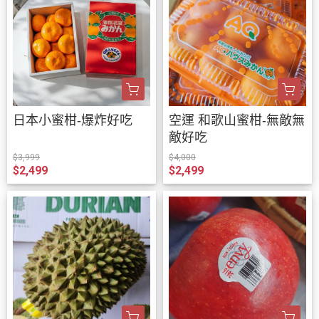
日本小蜜柑-爆炸好吃
空運 和歌山蜜柑-無敵無
敵好吃
$3,999
$4,000
$2,499
$2,499