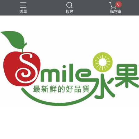
0
選單
搜尋
購物車
中秋柚子
台灣在地水果
新品特價優惠
進口水果
銅鑼燒