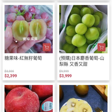
糖果味-紅無籽葡萄
(預購)日本麝香葡萄-山
梨縣 又香又甜
$3,000
$9,999
$2,399
$3,999