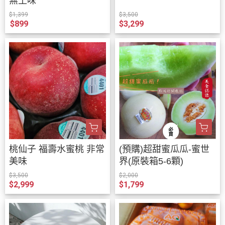
無土味
$1,399
$3,500
$899
$3,299
桃仙子 福壽水蜜桃 非常
(預購)超甜蜜瓜瓜-蜜世
美味
界(原裝箱5-6顆)
$3,500
$2,000
$2,999
$1,799