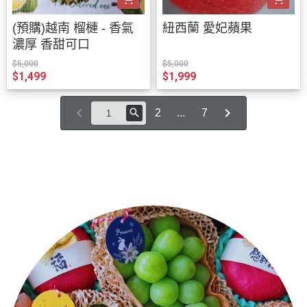
(預購)越南 榴槤 - 香氣
紐西蘭 愛妃蘋果
濃厚 香甜可口
$5,000
$5,000
$1,499
$1,999
2
...
7