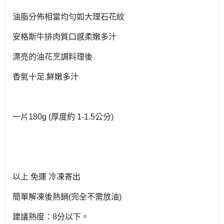
油脂分佈相當均勻如大理石花紋
安格斯牛排肉質口感柔嫩多汁
漂亮的油花烹調料理後
香氣十足.鮮嫩多汁
一片180g (厚度約 1-1.5公分)
以上 免運 冷凍寄出
簡單解凍後熱鍋(完全不需放油)
建議熟度：8分以下。