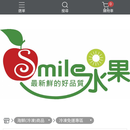
0
選單
搜尋
購物車
中秋柚子
台灣在地水果
新品特價優惠
進口水果
銅鑼燒
海鮮(冷凍)商品
冷凍免運專區