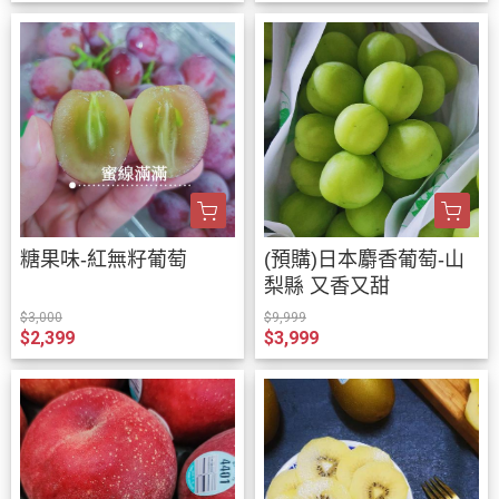
糖果味-紅無籽葡萄
(預購)日本麝香葡萄-山
梨縣 又香又甜
$3,000
$9,999
$2,399
$3,999