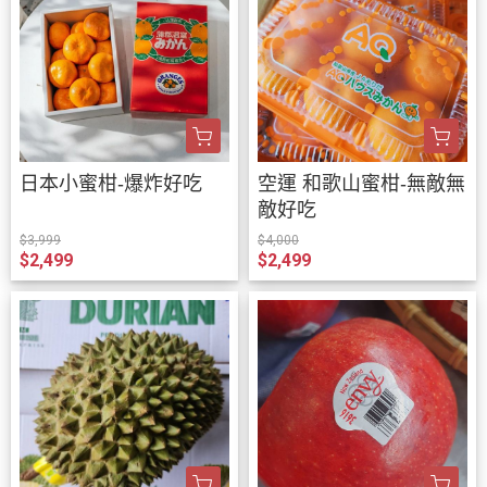
日本小蜜柑-爆炸好吃
空運 和歌山蜜柑-無敵無
敵好吃
$3,999
$4,000
$2,499
$2,499