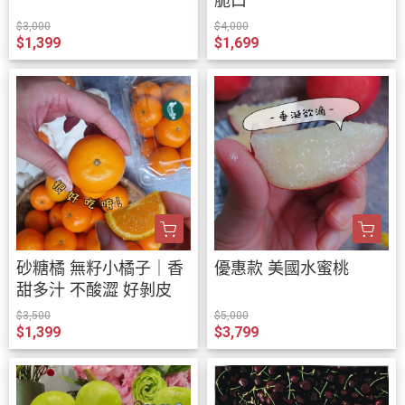
脆口
$3,000
$4,000
$1,399
$1,699
砂糖橘 無籽小橘子｜香
優惠款 美國水蜜桃
甜多汁 不酸澀 好剝皮
$3,500
$5,000
$1,399
$3,799