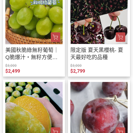
美國秋脆綠無籽葡萄｜
限定版 夏天黑櫻桃- 夏
Q脆爆汁・無籽方便
天最好吃的品種
吃・香甜清口｜Smile水
$3,000
$3,000
$2,499
$2,799
果宅配