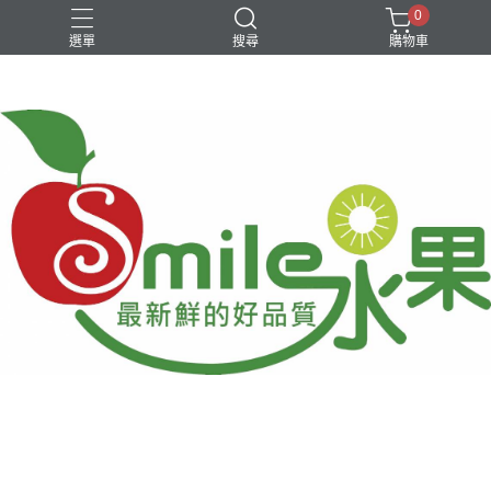
0
選單
搜尋
購物車
中秋柚子
台灣在地水果
新品特價優惠
進口水果
銅鑼燒