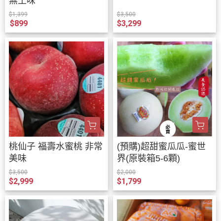
無土味
$1,399
$3,500
$899
$3,299
桃仙子 福壽水蜜桃 非常
(預購)超甜蜜瓜瓜-蜜世
美味
界(原裝箱5-6顆)
$3,500
$2,000
$2,999
$1,799