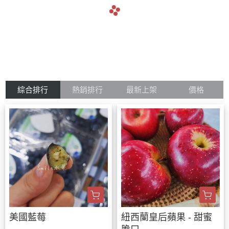
navigate_before
navigate_next
綜合排行
熱銷排行
最新上架
價格
美國藍莓
紐西蘭皇后蘋果 - 甜蜜