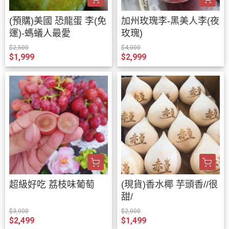
(預購)美國 恐龍蛋 李(免
加州玫瑰李-黑美人李(夜
運)-螞蟻人最愛
玫瑰)
$2,500
$4,000
$1,999
$2,999
超級好吃 荔枝味葡萄
(現貨)香水椰 芋頭香//很
甜/
$3,000
$2,000
$2,499
$1,499