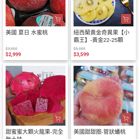
美國 夏日 水蜜桃
紐西蘭黃金奇異果【小
霸王】-黃金22-25顆
$3,500
$5,000
$2,999
$3,599
甜蜜蜜大顆火龍果-完全
美國甜甜圈-管狀蟠桃