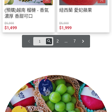
(預購)越南 榴槤 - 香氣
紐西蘭 愛妃蘋果
濃厚 香甜可口
$5,000
$5,000
$1,499
$1,999
2
...
7